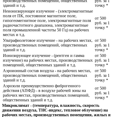
производственных помещений, общественных
руб. за 1
зданий и т.д.
точку
*
Неионизирующее излучение - (электромагнитные
поля от ПК, постоянное магнитное поле,
от 500
гипогеомегнитное поле, электромагнитные поля
руб. за 1
радиочастотного диапазона, электромагнитные
точку
*
поля промышленной частоты 50 Гц) на рабочих
местах и т.д.
Ультрафиолетовое излучение - на рабочих местах,
от 500
производственных помещений, общественных
руб. за 1
зданий и т.д.
точку
*
Ионизирующее излучение - (рентген и гамма
от 500
излучение) на рабочих местах, производственных
руб. за 1
помещений, общественных зданий и т.д.
точку
*
Аэроионный состав воздуха - на рабочих местах,
от 500
производственных помещений, общественных
руб. за 1
зданий и т.д.
точку
*
Аэрозоли преимущественно фиброгенного
от 500
действия (АПФД) - в воздухе рабочей зоны на
руб. за 1
рабочих местах, производственных помещений,
точку
*
общественных зданий и т.д.
Микроклимат - (температура, влажность, скорость
движения воздуха, ТНС-индекс, тепловое облучение) на
рабочих местах, производственных помещения, жилых и