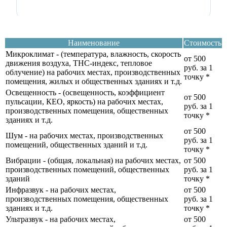
Наименование
Стоимость
Микроклимат - (температура, влажность, скорость
от 500
движения воздуха, ТНС-индекс, тепловое
руб. за 1
облучение) на рабочих местах, производственных
точку
*
помещения, жилых и общественных зданиях и т.д.
Освещенность - (освещенность, коэффициент
от 500
пульсации, КЕО, яркость) на рабочих местах,
руб. за 1
производственных помещения, общественных
точку
*
зданиях и т.д.
от 500
Шум - на рабочих местах, производственных
руб. за 1
помещений, общественных зданий и т.д.
точку
*
Вибрации - (общая, локальная) на рабочих местах,
от 500
производственных помещений, общественных
руб. за 1
зданий
точку
*
Инфразвук - на рабочих местах,
от 500
производственных помещения, общественных
руб. за 1
зданиях и т.д.
точку
*
Ультразвук - на рабочих местах,
от 500