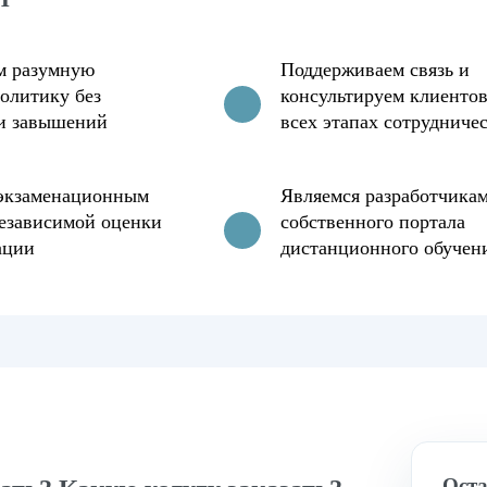
м разумную
Поддерживаем связь и
олитику без
консультируем клиентов
и завышений
всех этапах сотрудниче
 экзаменационным
Являемся разработчика
езависимой оценки
собственного портала
ации
дистанционного обучен
Оста