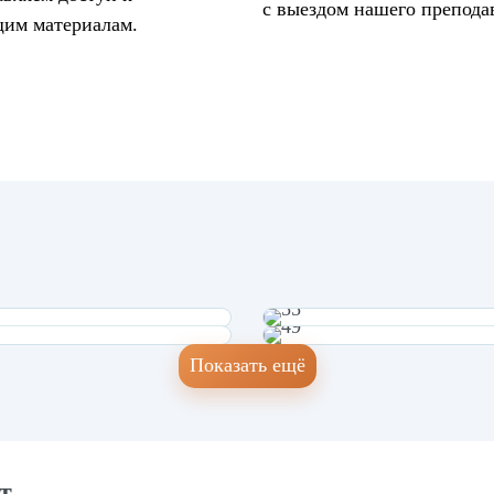
с выездом нашего препода
им материалам.
Показать ещё
т