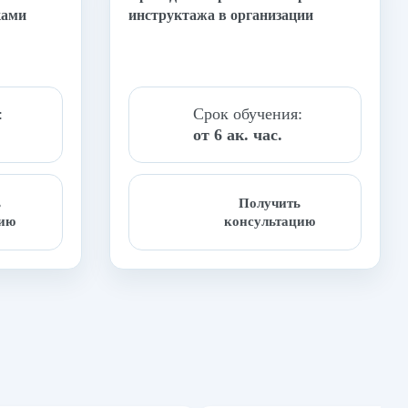
ками
инструктажа в организации
:
Срок обучения:
от 6 ак. час.
ь
Получить
цию
консультацию