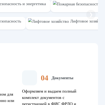
езопасность и энергетика
П
❯
езопасность
Лифтовое хозяйст
Документы
Оформляем и выдаем полный
ном для
комплект документов с
нно или
регистрацией в ФИС ФРДО и