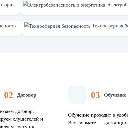
атория
Электроб
асность
Техносферная б
Договор
Обучение
ючаем договор,
Обучение проходит в удоб
ируем слушателей и
Вас формате — дистанцио
авляем доступ к