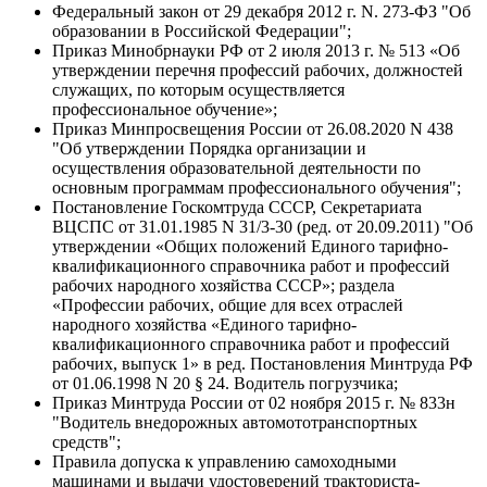
Федеральный закон от 29 декабря 2012 г. N. 273-ФЗ "Об
образовании в Российской Федерации";
Приказ Минобрнауки РФ от 2 июля 2013 г. № 513 «Об
утверждении перечня профессий рабочих, должностей
служащих, по которым осуществляется
профессиональное обучение»;
Приказ Минпросвещения России от 26.08.2020 N 438
"Об утверждении Порядка организации и
осуществления образовательной деятельности по
основным программам профессионального обучения";
Постановление Госкомтруда СССР, Секретариата
ВЦСПС от 31.01.1985 N 31/3-30 (ред. от 20.09.2011) "Об
утверждении «Общих положений Единого тарифно-
квалификационного справочника работ и профессий
рабочих народного хозяйства СССР»; раздела
«Профессии рабочих, общие для всех отраслей
народного хозяйства «Единого тарифно-
квалификационного справочника работ и профессий
рабочих, выпуск 1» в ред. Постановления Минтруда РФ
от 01.06.1998 N 20 § 24. Водитель погрузчика;
Приказ Минтруда России от 02 ноября 2015 г. № 833н
"Водитель внедорожных автомототранспортных
средств";
Правила допуска к управлению самоходными
машинами и выдачи удостоверений тракториста-