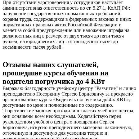
При отсутствии удостоверения у сотрудников наступает
административная ответственность по ст. 5.27.1. КоАП РФ:
нарушение государственных нормативных требований
охраны труда, содержащихся в федеральных законах и иных
нормативных правовых актах Российской Федерации и
влечет за собой предупреждение или наложение штрафа на
должностных лиц в размере от двух тысяч до пяти тысяч
рублей, на юридических лиц - от пятидесяти тысяч до
восьмидесяти тысяч рублей.
Отзывы наших слушателей,
прошедшие курсы обучения на
водителя погрузчика до 4 КВт
Выражаю благодарность учебному центру "Развитие" и лично
преподавателю Посоркину Сергею Борисовичу за прекрасно
организованные курсы «Водитель погрузчика до 4-х КВТ»,
доступные по цене и полноценные по содержанию.
Теоретические занятия проходили в классах учебного центра,
они оснащены всем необходимым. Ходатайствую перед
руководством учебного центра о поощрении Сергея
Борисовича, искусно преподнесшего материал: лаконичную,
отточенную и доступную для усвоения теорию и
превосходную практику. Его философские и