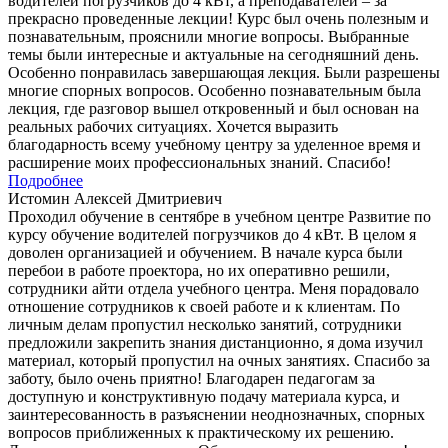
водителей погрузчиков до 4 кВт, а преподавателей – за
прекрасно проведенные лекции! Курс был очень полезным и
познавательным, прояснили многие вопросы. Выбранные
темы были интересные и актуальные на сегодняшний день.
Особенно понравилась завершающая лекция. Были разрешены
многие спорных вопросов. Особенно познавательным была
лекция, где разговор вышел откровенный и был основан на
реальных рабочих ситуациях. Хочется выразить
благодарность всему учебному центру за уделенное время и
расширение моих профессиональных знаний. Спасибо!
Подробнее
Истомин Алексей Дмитриевич
Проходил обучение в сентябре в учебном центре Развитие по
курсу обучение водителей погрузчиков до 4 кВт. В целом я
доволен организацией и обучением. В начале курса были
перебои в работе проектора, но их оперативно решили,
сотрудники айти отдела учебного центра. Меня порадовало
отношение сотрудников к своей работе и к клиентам. По
личным делам пропустил несколько занятий, сотрудники
предложили закрепить знания дистанционно, я дома изучил
материал, который пропустил на очных занятиях. Спасибо за
заботу, было очень приятно! Благодарен педагогам за
доступную и конструктивную подачу материала курса, и
заинтересованность в разъяснении неоднозначных, спорных
вопросов приближенных к практическому их решению.