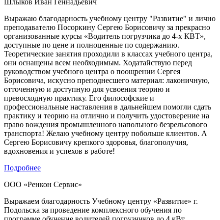
Шлыков Иван Геннадьевич
Выражаю благодарность учебному центру "Развитие" и лично
преподавателю Посоркину Сергею Борисовичу за прекрасно
организованные курсы «Водитель погрузчика до 4-х КВТ»,
доступные по цене и полноценные по содержанию.
Теоретические занятия проходили в классах учебного центра,
они оснащены всем необходимым. Ходатайствую перед
руководством учебного центра о поощрении Сергея
Борисовича, искусно преподнесшего материал: лаконичную,
отточенную и доступную для усвоения теорию и
превосходную практику. Его философские и
профессиональные наставления в дальнейшем помогли сдать
практику и теорию на отлично и получить удостоверение на
право вождения промышленного напольного безрельсового
транспорта! Желаю учебному центру побольше клиентов. А
Сергею Борисовичу крепкого здоровья, благополучия,
вдохновения и успехов в работе!
Подробнее
ООО «Ренкон Сервис»
Выражаем благодарность Учебному центру «Развитие» г.
Подольска за проведение комплексного обучения по
программе обучение водителей погрузчиков до 4 кВт.