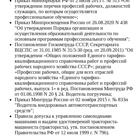
Приказ Минобрнауки РФ от 2 июля 2013 г. № 513 «Об
утверждении перечня профессий рабочих, должностей
служащих, по которым осуществляется
профессиональное обучение»;
Приказ Минпросвещения России от 26.08.2020 N 438
"Об утверждении Порядка организации и
осуществления образовательной деятельности по
основным программам профессионального обучения";
Постановление Госкомтруда СССР, Секретариата
ВЦСПС от 31.01.1985 N 31/3-30 (ред. от 20.09.2011) "Об
утверждении «Общих положений Единого тарифно-
квалификационного справочника работ и профессий
рабочих народного хозяйства СССР»; раздела
«Профессии рабочих, общие для всех отраслей
народного хозяйства «Единого тарифно-
квалификационного справочника работ и профессий
рабочих, выпуск 1» в ред. Постановления Минтруда РФ
от 01.06.1998 N 20 § 24. Водитель погрузчика;
Приказ Минтруда России от 02 ноября 2015 г. № 833н
"Водитель внедорожных автомототранспортных
средств";
Правила допуска к управлению самоходными
машинами и выдачи удостоверений тракториста-
машиниста (тракториста), утв. постановлением
Правительства РФ от 12 июля 1999 г. N 796).