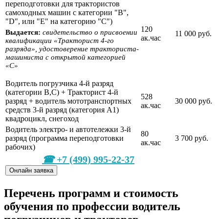
переподготовки для трактористов
самоходных машин с категории "В",
"D", или "Е" на категорию "С")
120
Выдается:
свидетельство о присвоении
11 000 руб.
ак.час
квалификации «Тракторист 4-го
разряда», удостоверение тракториста-
машиниста с открытой категорией
«С»
Водитель погрузчика 4-й разряд
(категории В,С) + Тракторист 4-й
528
разряд + водитель мототранспортных
30 000 руб.
ак.час
средств 3-й разряд (категория А1)
квадроцикл, снегоход
Водитель электро- и автотележки 3-й
80
разряд (программа переподготовки
3 700 руб.
ак.час
рабочих)
+7 (499) 995-22-37
Онлайн заявка
Перечень программ и стоимость
обучения по профессии водитель