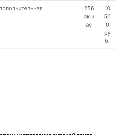
(дополнительная
256
10
ак.ч
50
ас
0
ру
б.
Онлайн заявка