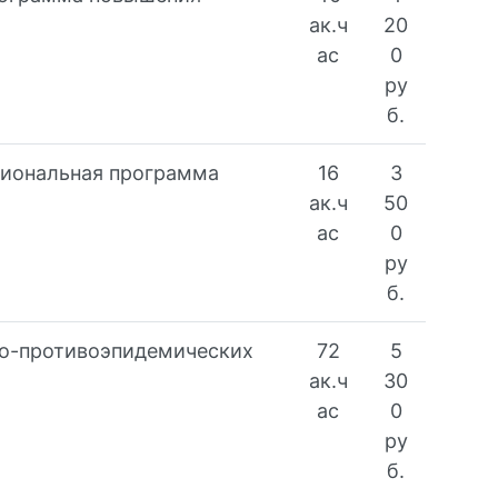
ак.ч
20
ас
0
ру
б.
сиональная программа
16
3
ак.ч
50
ас
0
ру
б.
но-противоэпидемических
72
5
ак.ч
30
ас
0
ру
б.