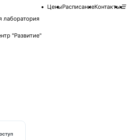
Цены
Расписание
Контакты
я лаборатория
нтр "Развитие"
оступ