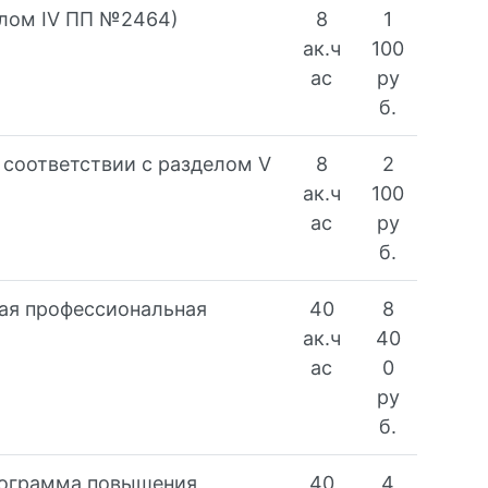
елом IV ПП №2464)
8
1
ак.ч
100
ас
ру
б.
соответствии с разделом V
8
2
ак.ч
100
ас
ру
б.
ая профессиональная
40
8
ак.ч
40
ас
0
ру
б.
рограмма повышения
40
4