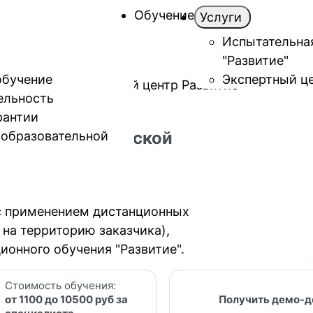
Обучение
Услуги
Испытательна
"Развитие"
обучение
Экспертный це
ельность
рантии
уда и экологической
 образовательной
 с применением дистанционных
на территорию заказчика),
ионного обучения "Развитие".
Стоимость обучения:
от 1100 до 10500 руб за
Получить демо-д