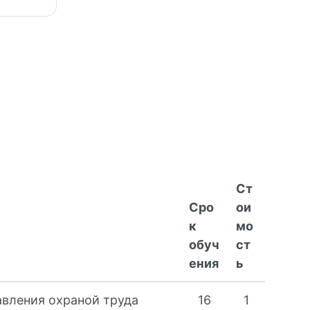
Ст
Сро
ои
к
мо
обуч
ст
ения
ь
вления охраной труда
16
1