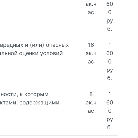
ак.ч
60
ас
0
ру
б.
вредных и (или) опасных
16
1
альной оценки условий
ак.ч
60
ас
0
ру
б.
ности, к которым
8
1
актами, содержащими
ак.ч
60
ас
0
ру
б.