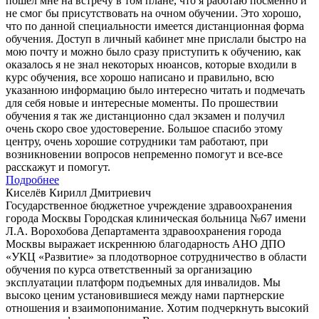
пошел мне на встречу в том плане, что я работаю посменно и
не смог бы присутствовать на очном обучении. Это хорошо,
что по данной специальности имеется дистанционная форма
обучения. Доступ в личный кабинет мне прислали быстро на
мою почту и можно было сразу приступить к обучению, как
оказалось я не знал некоторых нюансов, которые входили в
курс обучения, все хорошо написано и правильно, всю
указанною информацию было интересно читать и подмечать
для себя новые и интересные моменты. По прошествии
обучения я так же дистанционно сдал экзамен и получил
очень скоро свое удостоверение. Большое спасибо этому
центру, очень хорошие сотрудники там работают, при
возникновении вопросов непременно помогут и все-все
расскажут и помогут.
Подробнее
Киселёв Кирилл Дмитриевич
Государственное бюджетное учреждение здравоохранения
города Москвы Городская клиническая больница №67 имени
Л.А. Ворохобова Департамента здравоохранения города
Москвы выражает искреннюю благодарность АНО ДПО
«УКЦ «Развитие» за плодотворное сотрудничество в области
обучения по курса ответственный за организацию
эксплуатации платформ подъемных для инвалидов. Мы
высоко ценим установившиеся между нами партнерские
отношения и взаимопонимание. Хотим подчеркнуть высокий