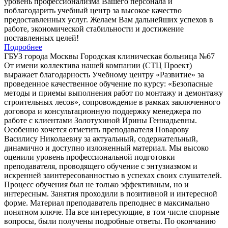
уровень профессионализма Вашего персонала и
поблагодарить учебный центр за высокое качество
предоставленных услуг. Желаем Вам дальнейших успехов в
работе, экономической стабильности и достижение
поставленных целей!
Подробнее
ГБУЗ города Москвы Городская клиническая больница №67
От имени коллектива нашей компании (СТЦ Проект)
выражает благодарность Учебному центру «Развитие» за
проведенное качественное обучение по курсу: «Безопасные
методы и приемы выполнения работ по монтажу и демонтажу
строительных лесов», сопровождение в рамках заключенного
договора и консультационную поддержку менеджера по
работе с клиентами Золотухиной Ирины Геннадьевны.
Особенно хочется отметить преподавателя Поварову
Василису Николаевну за актуальный, содержательный,
динамично и доступно изложенный материал. Мы высоко
оценили уровень профессиональной подготовки
преподавателя, проводящего обучение с энтузиазмом и
искренней заинтересованностью в успехах своих слушателей.
Процесс обучения был не только эффективным, но и
интересным. Занятия проходили в позитивной и интересной
форме. Материал преподаватель преподнес в максимально
понятном ключе. На все интересующие, в том числе спорные
вопросы, были получены подробные ответы. По окончанию