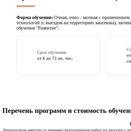
Форма обучения:
Очная, очно - заочная с применение
технологий (с выездом на территорию заказчика), заоч
обучения "Развитие".
Ст
Срок обучения:
от
от 6 до 72 ак. час.
с
Перечень программ и стоимость обучен
Безопасные методы и приемы выполнения работ на высоте с 