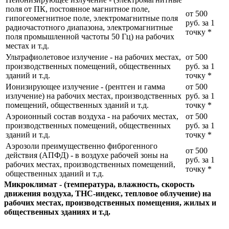
поля от ПК, постоянное магнитное поле,
от 500
гипогеомегнитное поле, электромагнитные поля
руб. за 1
радиочастотного диапазона, электромагнитные
точку
*
поля промышленной частоты 50 Гц) на рабочих
местах и т.д.
Ультрафиолетовое излучение - на рабочих местах,
от 500
производственных помещений, общественных
руб. за 1
зданий и т.д.
точку
*
Ионизирующее излучение - (рентген и гамма
от 500
излучение) на рабочих местах, производственных
руб. за 1
помещений, общественных зданий и т.д.
точку
*
Аэроионный состав воздуха - на рабочих местах,
от 500
производственных помещений, общественных
руб. за 1
зданий и т.д.
точку
*
Аэрозоли преимущественно фиброгенного
от 500
действия (АПФД) - в воздухе рабочей зоны на
руб. за 1
рабочих местах, производственных помещений,
точку
*
общественных зданий и т.д.
Микроклимат - (температура, влажность, скорость
движения воздуха, ТНС-индекс, тепловое облучение) на
рабочих местах, производственных помещения, жилых и
общественных зданиях и т.д.