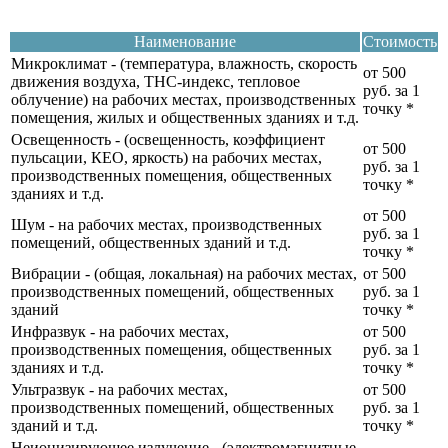
Наименование
Стоимость
Микроклимат - (температура, влажность, скорость
от 500
движения воздуха, ТНС-индекс, тепловое
руб. за 1
облучение) на рабочих местах, производственных
точку
*
помещения, жилых и общественных зданиях и т.д.
Освещенность - (освещенность, коэффициент
от 500
пульсации, КЕО, яркость) на рабочих местах,
руб. за 1
производственных помещения, общественных
точку
*
зданиях и т.д.
от 500
Шум - на рабочих местах, производственных
руб. за 1
помещений, общественных зданий и т.д.
точку
*
Вибрации - (общая, локальная) на рабочих местах,
от 500
производственных помещений, общественных
руб. за 1
зданий
точку
*
Инфразвук - на рабочих местах,
от 500
производственных помещения, общественных
руб. за 1
зданиях и т.д.
точку
*
Ультразвук - на рабочих местах,
от 500
производственных помещений, общественных
руб. за 1
зданий и т.д.
точку
*
Неионизирующее излучение - (электромагнитные