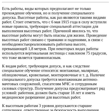
Есть работы, виды которых предполагают не только
прохождение обучения, но и получение специального
допуска. Высотные работы, как раз являются такими видами
работ. Стоит отметить, что с 6 мая 1915 года в силу вступили
новые правила, требующие специальной аттестации для
выполнения высотных работ. Причиной явилось то, что
высотные работы могут быть опасны для жизни. Проведение
высотных работ связано с травмами и падениями, в связи с
необходимостьюреализовывать работына высоте,
превышающей 1,8 метров. При некоторых видах работы
используется вертикальная лестница с наклоном 75 градусов,
что тоже является травмоопасным.
К видам работ, требующим допуск, и как следствие
специальное обучение относятся: монтажные, малярные,
облицовочные, кровельные, монтировочные и т. д. Наличие
специального допуска требуется монтажникам антенно-
мачтовых сооружений, спасателям МЧС и сотрудникам
силовых структур. Получение допуска предусматривает ряд
условий: работник должен быть старше 18 лет и иметь
медицинское разрешение для высотных работ.
К высотным работам 3 уровня допускаются старшие
сотрудники, ответственные за безопасность выполнения