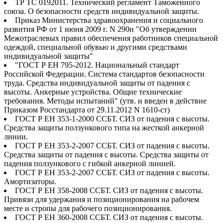
ТР ТС 0192011. Технический регламент Таможенного
союза. О безопасности средств индивидуальной защиты.
Приказ Министерства здравоохранения и социального
развития РФ от 1 июня 2009 г. N 290н "Об утверждении
Межотраслевых правил обеспечения работников специальной
одеждой, специальной обувью и другими средствами
индивидуальной защиты"
"ГОСТ Р ЕН 795-2012. Национальный стандарт
Российской Федерации. Система стандартов безопасности
труда. Средства индивидуальной защиты от падения с
высоты. Анкерные устройства. Общие технические
требования. Методы испытаний" (утв. и введен в действие
Приказом Росстандарта от 29.11.2012 N 1610-ст)
ГОСТ Р ЕН 353-1-2000 ССБТ. СИЗ от падения с высоты.
Средства защиты ползункового типа на жесткой анкерной
линии.
ГОСТ Р ЕН 353-2-2007 ССБТ. СИЗ от падения с высоты.
Средства защиты от падения с высоты. Средства защиты от
падения ползункового с гибкой анкерной линией.
ГОСТ Р ЕН 353-2-2007 ССБТ. СИЗ от падения с высоты.
Амортизаторы.
ГОСТ Р ЕН 358-2008 ССБТ. СИЗ от падения с высоты.
Привязи для удержания и позиционирования на рабочем
месте и стропы для рабочего позиционирования.
ГОСТ Р ЕН 360-2008 ССБТ. СИЗ от падения с высоты.