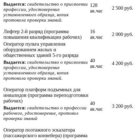
Выдается:
свидетельство о присвоении
128
2 500 руб.
профессии, удостоверение
ак.час
установленного образца, копия
протокола проверки знаний.
Лифтер 2-й разряд (программа
16
2 000 руб.
повышения квалификации рабочих)
ак.час
Оператор пульта управления
оборудованием жилых и
общественных зданий 5-го разряда
40
Выдается:
свидетельство о присвоении
4 200 руб.
ак.час
профессии, удостоверение
установленного образца, копия
протокола проверки знаний.
Оператор платформ подъемных для
инвалидов (программа переподготовки
рабочих)
40
3 200 руб.
Выдается:
свидетельство о профессии
ак.час
рабочего, удостоверение, протокол
проверки знаний
Оператор поэтажного эскалатора
(пассажирского конвейера) (программа