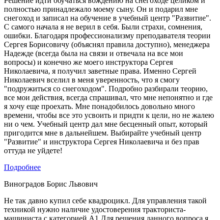
Решение идти обучаться вождению на снегоходе целиком и
полностью принадлежало моему сыну. Он и подарил мне
снегоход и записал на обучение в учебный центр "Развитие".
С самого начала я не верил в себя. Были страхи, сомнения,
ошибки. Благодаря профессионализму преподавателя теории
Сергея Борисовичу (объяснял правила доступно), менеджера
Надежде (всегда была на связи и отвечала на все мои
вопросы) и конечно же моего инструктора Сергея
Николаевича, я получил заветные права. Именно Сергей
Николаевич вселил в меня уверенность, что я смогу
"подружиться со снегоходом". Подробно разбирали теорию,
все мои действия, всегда спрашивал, что мне непонятно и где
я хочу еще проехать. Мне понадобилось довольно много
времени, чтобы все это усвоить и придти к цели, но не жалею
ни о чем. Учебный центр дал мне бесценный опыт, который
пригодится мне в дальнейшем. Выбирайте учебный центр
"Развитие" и инструктора Сергея Николаевича и без прав
оттуда не уйдете!
Подробнее
Виноградов Борис Львович
Не так давно купил себе квадроцикл. Для управления такой
техникой нужно наличие удостоверения тракториста-
машиниста с категорией А1.Для решения данного вопроса я