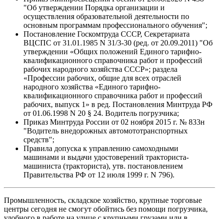
"Об утверждении Порядка организации и
осуществления образовательной деятельности по
основным программам профессионального обучения";
Постановление Госкомтруда СССР, Секретариата
ВЦСПС от 31.01.1985 N 31/3-30 (ред. от 20.09.2011) "Об
утверждении «Общих положений Единого тарифно-
квалификационного справочника работ и профессий
рабочих народного хозяйства СССР»; раздела
«Профессии рабочих, общие для всех отраслей
народного хозяйства «Единого тарифно-
квалификационного справочника работ и профессий
рабочих, выпуск 1» в ред. Постановления Минтруда РФ
от 01.06.1998 N 20 § 24. Водитель погрузчика;
Приказ Минтруда России от 02 ноября 2015 г. № 833н
"Водитель внедорожных автомототранспортных
средств";
Правила допуска к управлению самоходными
машинами и выдачи удостоверений тракториста-
машиниста (тракториста), утв. постановлением
Правительства РФ от 12 июля 1999 г. N 796).
Промышленность, складское хозяйство, крупные торговые
центры сегодня не смогут обойтись без помощи погрузчика,
удобного в работе на улице с крупными грузами или в